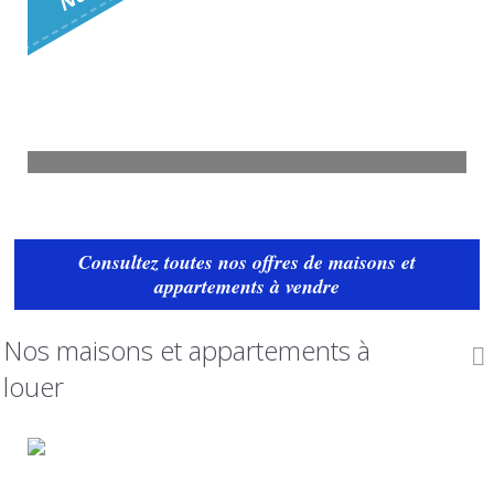
N
o
u
v
e
a
u
t
168 000
€
Voir
Villa Istres
8 pièces - 163 m²
Consultez toutes nos offres de maisons et
367 500
€
Voir
appartements à vendre
Nos maisons et appartements à
louer