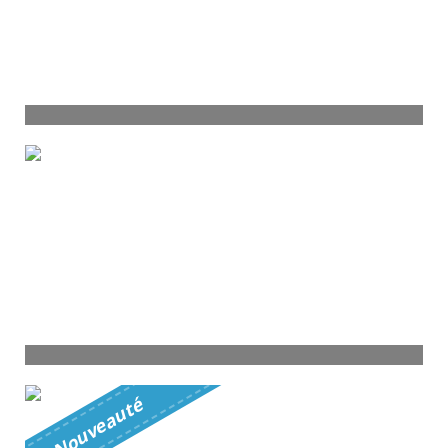
Pavillon Istres
4 pièces - 82 m²
330 000
€
Voir
T3 Istres
é
3 pièces - 73 m²