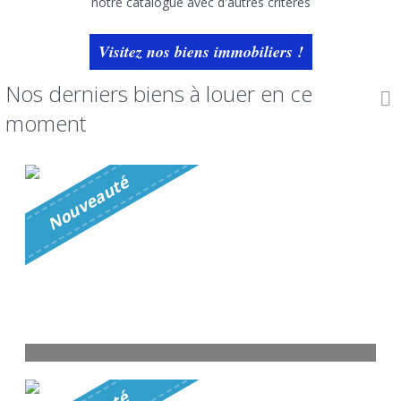
notre catalogue avec d'autres critères
Visitez nos biens immobiliers !
Nos derniers biens à louer en ce
moment
é
N
o
u
v
e
a
u
t
T2 Istres