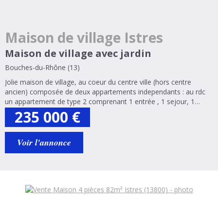
Maison de village Istres
Maison de village avec jardin
Bouches-du-Rhône (13)
Jolie maison de village, au coeur du centre ville (hors centre
ancien) composée de deux appartements independants : au rdc
un appartement de type 2 comprenant 1 entrée , 1 sejour, 1
cuisine, 1 chambres, 1 salle d'eau/wc, une cour avec placard et
235 000
€
une cave. S.H 46 m²....
Voir l'annonce