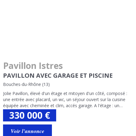
Pavillon Istres
PAVILLON AVEC GARAGE ET PISCINE
Bouches-du-Rhône (13)
Jolie Pavillon, élevé d'un étage et mitoyen d'un côté, composé :
une entrée avec placard, un wc, un séjour ouvert sur la cuisine
équipée avec cheminée et clim, accés garage. A l'étage : un
pallier, trois chambres avec clim et placards, une salle de bain
330 000
€
mixte...
Voir l'annonce