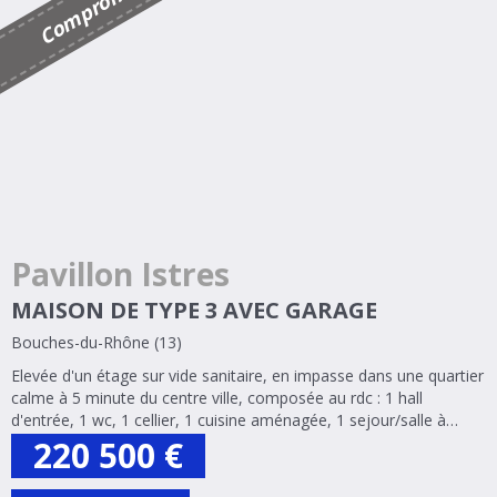
s
C
o
m
p
r
o
m
i
Pavillon Istres
MAISON DE TYPE 3 AVEC GARAGE
Bouches-du-Rhône (13)
Elevée d'un étage sur vide sanitaire, en impasse dans une quartier
calme à 5 minute du centre ville, composée au rdc : 1 hall
d'entrée, 1 wc, 1 cellier, 1 cuisine aménagée, 1 sejour/salle à
manger. A l'étage : 2 chambres, 1 dressing, 1 salle de bains/wc.
220 500
€
une grande...