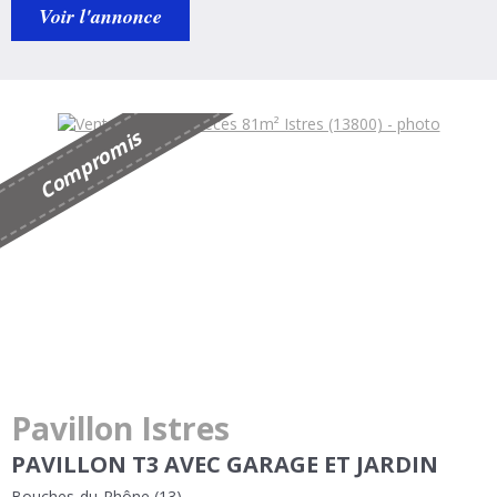
Voir l'annonce
s
C
o
m
p
r
o
m
i
Pavillon Istres
PAVILLON T3 AVEC GARAGE ET JARDIN
Bouches-du-Rhône (13)