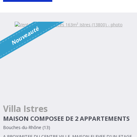
é
N
o
u
v
e
a
u
t
Villa Istres
MAISON COMPOSEE DE 2 APPARTEMENTS
Bouches-du-Rhône (13)
A PROXIMITEE DU CENTRE VILLE. MAISON ELEVEE D'UN ETAGE