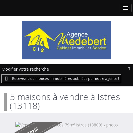
Modifier votre recherche
Recevez les annonces immobilières publiées par notre agence !
5 maisons à vendre à Istres
(13118)